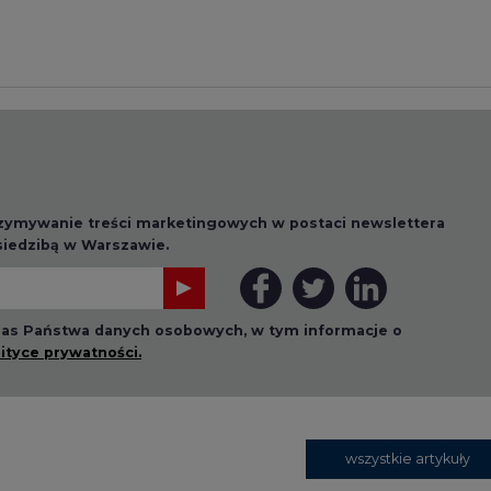
lityce prywatności.
wszystkie artykuły
1 13:00
2026-07-09 10:30
ł ciekawy
Opublikowano bilans
 stanie
zasobów złóż kopalin
 w Europie
w Polsce według
stanu na 31 grudnia
2025 r.