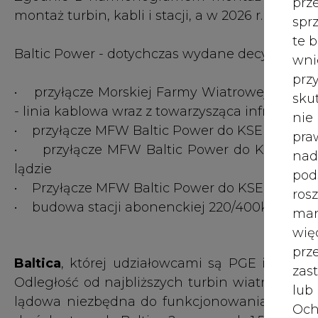
wię
pr
Baltica
, której udziałowcami są PGE i Ørste
zas
Odległość od najbliższych turbin wiatrowych d
lub
lądowa niezbędna do funkcjonowania MFW Ba
Och
dwóch etapach: Baltica 2 o mocy ok. 1,5 GW i Ba
Wyc
prz
Uruchomienie obu planowane jest do 2030 rok
W 
Baltica 2 i 3 - dotychczas wydane decyzje loka
prz
ust
• lokalizacja infrastruktury przyłączenio
wyprowadzenia mocy)” w części lądowej (kabel
Jeś
• lokalizacja infrastruktury przyłączeniowej MF
coo
strefy ekonomicznej, morza terytorialnego or
serw
• budowa infrastruktury przyłączeniowej MFW
przyłączeniem do KSE Kierzkowo