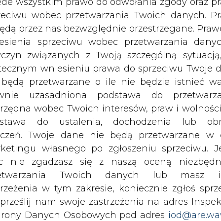
c nie zgadzasz się z naszą oceną niezbędn
zetwarzania Twoich danych lub masz i
d, powstanie w części Bałtyku między Łebą a Us
trzeżenia w tym zakresie, koniecznie zgłoś sprz
o brzegu wyniesie co najmniej 25 km. Infrastruk
 prześlij nam swoje zastrzeżenia na adres Inspek
ltica znajdzie się w gminie Choczewo. Powsta
rony Danych Osobowych pod adres
iod@are.wa
ltica 3 o mocy ok. 1 GW.
ofanie zgody nie wpływa na zgodność z pr
etwarzania dokonanego przed jej wycofaniem.
u.
dowolnym czasie możesz określić waru
lizacyjne i pozwolenia na budowę:
echowywania i dostępu do plików cooki
awieniach przeglądarki internetowej.
wej MFW Baltica-2 (zespół urządzeń służącyc
 + lądowa stacja elektroenergetyczna Kierzkowo)
li zgadzasz się na wykorzystanie technologii pl
W Baltica-2 w z części morskiej, na terenie: wyłą
kies wystarczy kliknąć poniższy przycisk „Przejd
az obszaru morskich wód wewnętrznych
isu”.
 Baltica-2 – lądowa stacja transformatorowa wr