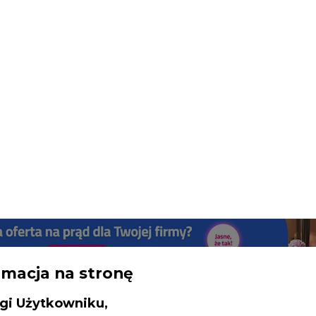
rmacja na stronę
gi Użytkowniku,
SPODARKA
ZMIANY KADROWE NA RYNKU
CIEP
inistratorem Twoich danych osobowych 
ncja Rynku Energii S.A z siedzibą przy
łtyku. Wojewoda pomorski wydał już 14 decyzji
rowieckiej 3, 00-728 Warszawa, KRS: 0000021
P: 5261757578, REGON: 012435148. W ram
drukuj
skomentuj
udostępnij
:
iedzania naszych serwisów internetowych mo
etwarzać Twój adres IP, pliki cookies i podobne 
 aktywności lub urządzeń użytkownika. Jeżeli dan
walają zidentyfikować Twoją tożsamość, wów
dą traktowane dodatkowo jako dane osob
dnie z Rozporządzeniem Parlamentu Europejskie
y 2016/679 (RODO). Administratora tych danych, 