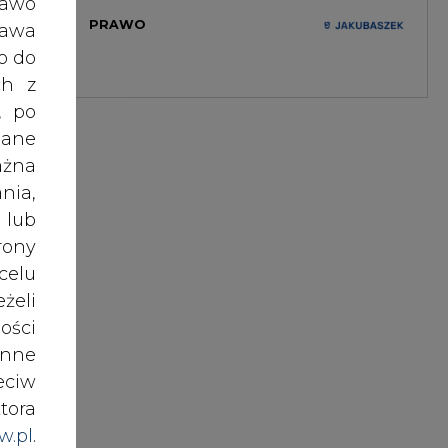
ości
nne
tką.
eciw
tura
tora
je w
w.pl
.
awem
nki
es w
h do
ików
cznej
ź do
az z