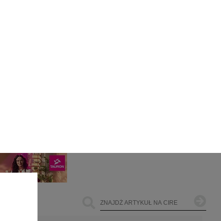
ŁOWNICTWO
OFFSHORE WIND
INNE
jest
 ul.
306,
ach
żemy
PARTNERZY PORTALU
dane
e te
czas
owe
go i
cele