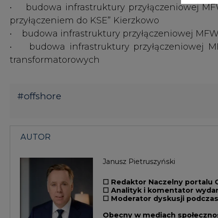
Janusz Pietruszyński
☐ Redaktor Naczelny portalu 
☐ Analityk i komentator wyda
☐ Moderator dyskusji podczas
Obecny w mediach społecznośc
tel.
664 451 092
mail.
redakcja@cire.pl
Inne artykuły autora
Zadaj 
KOMENTARZE
TREŚĆ KOMENTARZA