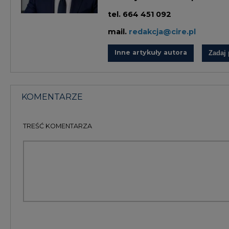
KOMENTARZE
(0)
Bądź na bieżąco
Podając adres e-mail wyrażają Państwo zgodę na ot
pocztą elektroniczną od Agencji Rynku Energii S.A z
ZAPISZ SIĘ DO NEWSLETTERA
Więcej informacji dotyczących przetwarzania przez