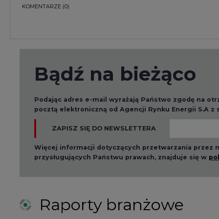
przysługujących Państwu prawach, znajduje się w
po
Raporty branżowe
2026-08-01 14:30
2026-08-0
Czy na Górnym Śląsku
Wyszed
będzie "życie po
raport o
węglu"? (raport)
klimatu