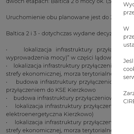
Zar
• budowa infrastruktury przyłączeniowej MFW
CIRE
• lokalizacja infrastruktury przyłączeniowej 
elektroenergetyczna Kierzkowo)
• lokalizacja infrastruktury przyłączeniowej M
strefy ekonomicznej, morza terytorialnego or
• budowa infrastruktury przyłączeniowej MFW
przyłączeniem do KSE” Kierzkowo
• budowa infrastruktury przyłączeniowej MFW
• budowa infrastruktury przyłączeniowej MF
transformatorowych
#
offshore
AUTOR