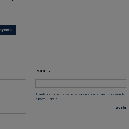
Przesłanie komentarza oznacza akceptację zasad korzystania
z portalu cire.pl
wyślij
rzymywanie treści marketingowych w postaci newslettera
 siedzibą w Warszawie.
 nas Państwa danych osobowych, w tym informacje o