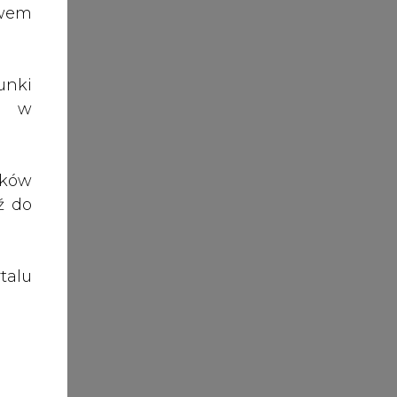
talu
acja
cznej
az z
acji
enie