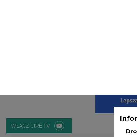
Info
WŁĄCZ CIRE.TV
Dro
ENERGETYKA
ATOM
ZIELONA GO
Adm
Age
Strona główna
/
OFFSHORE WIND
/
Farmy wiatrowe na Ba
Bob
NI
Janusz
Pietruszyński
2023-06-12 07:00
redakcja@cire.pl
odw
prz
nt.
poz
bę
zgo
Rad