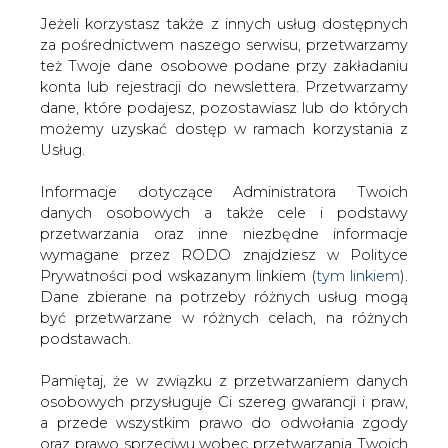
Jeżeli korzystasz także z innych usług dostępnych
za pośrednictwem naszego serwisu, przetwarzamy
też Twoje dane osobowe podane przy zakładaniu
konta lub rejestracji do newslettera. Przetwarzamy
Strona główna
/
SERWIS INFORMACYJNY CIRE
dane, które podajesz, pozostawiasz lub do których
24
/
Hitachi Energy ma w Niemczech nowy kontrakt na
możemy uzyskać dostęp w ramach korzystania z
2 mld euro
Usług.
Redakcja
CIRE.PL
Informacje dotyczące Administratora Twoich
2025-01-02 09:30
danych osobowych a także cele i podstawy
drukuj
przetwarzania oraz inne niezbędne informacje
skomentuj
wymagane przez RODO znajdziesz w Polityce
udostępnij
:
Prywatności pod wskazanym linkiem (
tym linkiem
).
Dane zbierane na potrzeby różnych usług mogą
być przetwarzane w różnych celach, na różnych
podstawach.
Pamiętaj, że w związku z przetwarzaniem danych
osobowych przysługuje Ci szereg gwarancji i praw,
a przede wszystkim prawo do odwołania zgody
oraz prawo sprzeciwu wobec przetwarzania Twoich