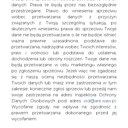
danych. Prawa te będą przez nas bezwzględnie
przestrzegane. Prawo do wniesienia sprzeciwu
wobec przetwarzania danych z przyczyn
Hitachi Energy ma w Niemczech
związanych z Twoją szczególną sytuacją, po
nowy kontrakt na 2 mld euro
skutecznym wniesieniu prawa do sprzeciwu Twoje
dane nie będą przetwarzane o ile nie będzie istnieć
ważna prawnie uzasadniona podstawa do
przetwarzania, nadrzędna wobec Twoich interesów,
praw i wolności lub podstawa do ustalenia,
dochodzenia lub obrony roszczeń. Twoje dane nie
będą przetwarzane w celu marketingu własnego
Firma Hitachi Energy podpisała umowy
po zgłoszeniu sprzeciwu. Jeżeli więc nie zgadzasz
o łącznej wartości ponad 2 miliardów
się z naszą oceną niezbędności przetwarzania
euro z niemieckim operatorem systemu
Twoich danych lub masz inne zastrzeżenia w tym
przesyłowego (OSP), firmą Amprion, na
zakresie, koniecznie zgłoś sprzeciw lub prześlij nam
dostawę czterech stacji
swoje zastrzeżenia na adres Inspektora Ochrony
Danych Osobowych pod adres
iod@are.waw.pl
.
przekształtnikowych dla dwóch
Wycofanie zgody nie wpływa na zgodność z
systemów przesyłu wysokiego napięcia
prawem przetwarzania dokonanego przed jej
prądu stałego (HVDC), które będą
wycofaniem.
wspierać w Niemczech transformację w
kierunku czystej energii