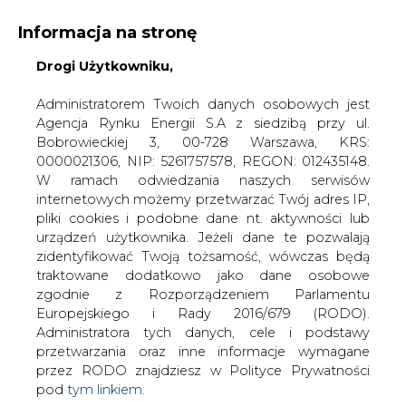
Informacja na stronę
Drogi Użytkowniku,
KONTAKT:
REDAKCJA@CIRE.PL
WYDAWCA PORTALU:
Administratorem Twoich danych osobowych jest
Agencja Rynku Energii S.A z siedzibą przy ul.
A
A
A
WIELKOŚĆ TEKSTU
WYSOKI KONTRAST
Bobrowieckiej 3, 00-728 Warszawa, KRS:
0000021306, NIP: 5261757578, REGON: 012435148.
ZALOGUJ SIĘ
W ramach odwiedzania naszych serwisów
internetowych możemy przetwarzać Twój adres IP,
pliki cookies i podobne dane nt. aktywności lub
urządzeń użytkownika. Jeżeli dane te pozwalają
zidentyfikować Twoją tożsamość, wówczas będą
traktowane dodatkowo jako dane osobowe
zgodnie z Rozporządzeniem Parlamentu
Europejskiego i Rady 2016/679 (RODO).
Administratora tych danych, cele i podstawy
przetwarzania oraz inne informacje wymagane
przez RODO znajdziesz w Polityce Prywatności
pod
tym linkiem.
WŁĄCZ CIRE.TV