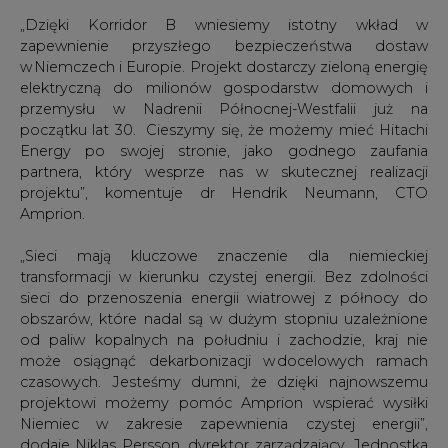
„Dzięki Korridor B wniesiemy istotny wkład w
zapewnienie przyszłego bezpieczeństwa dostaw
w Niemczech i Europie. Projekt dostarczy zieloną energię
elektryczną do milionów gospodarstw domowych i
przemysłu w Nadrenii Północnej-Westfalii już na
początku lat 30. Cieszymy się, że możemy mieć Hitachi
Energy po swojej stronie, jako godnego zaufania
partnera, który wesprze nas w skutecznej realizacji
projektu”, komentuje dr Hendrik Neumann, CTO
Amprion.
„Sieci mają kluczowe znaczenie dla niemieckiej
transformacji w kierunku czystej energii. Bez zdolności
sieci do przenoszenia energii wiatrowej z północy do
obszarów, które nadal są w dużym stopniu uzależnione
od paliw kopalnych na południu i zachodzie, kraj nie
może osiągnąć dekarbonizacji w docelowych ramach
czasowych. Jesteśmy dumni, że dzięki najnowszemu
projektowi możemy pomóc Amprion wspierać wysiłki
Niemiec w zakresie zapewnienia czystej energii”,
dodaje Niklas Persson, dyrektor zarządzający, Jednostka