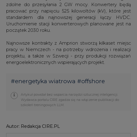
zdolne do przesyłania 2 GW mocy. Konwertery będą
pracować przy napięciu 525 kilowoltów (kV), które jest
standardem dla najnowszej generacji łączy HVDC.
Uruchomienie stacji konwerterowych planowane jest na
początek 2030 roku.
Najnowsze kontrakty z Amprion stworzą kilkaset miejsc
pracy w Niemczech - na potrzeby wdrożenia i realizacji
projektu, a także w Szwecji - przy produkcji rozwiązań
energoelektronicznych wspierających projekt.
#
energetyka wiatrowa
#
offshore
Artykuł powstał bez wsparcia narzędzi sztucznej inteligencji.
Wydawca portalu CIRE zgadza się na włączenie publikacji do
szkoleń treningowych LLM.
Autor: Redakcja CIRE.PL