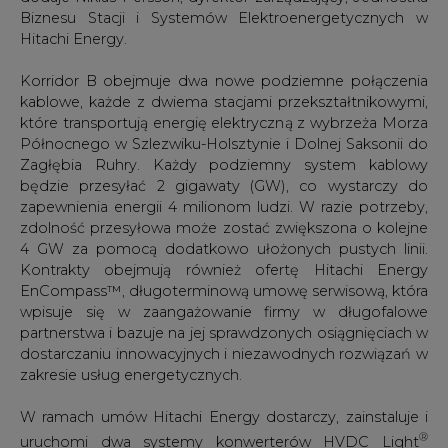
Biznesu Stacji i Systemów Elektroenergetycznych w
Hitachi Energy.
Korridor B obejmuje dwa nowe podziemne połączenia
kablowe, każde z dwiema stacjami przekształtnikowymi,
które transportują energię elektryczną z wybrzeża Morza
Północnego w Szlezwiku-Holsztynie i Dolnej Saksonii do
Zagłębia Ruhry. Każdy podziemny system kablowy
będzie przesyłać 2 gigawaty (GW), co wystarczy do
zapewnienia energii 4 milionom ludzi. W razie potrzeby,
zdolność przesyłowa może zostać zwiększona o kolejne
4 GW za pomocą dodatkowo ułożonych pustych linii.
Kontrakty obejmują również ofertę Hitachi Energy
EnCompass™, długoterminową umowę serwisową, która
wpisuje się w zaangażowanie firmy w długofalowe
partnerstwa i bazuje na jej sprawdzonych osiągnięciach w
dostarczaniu innowacyjnych i niezawodnych rozwiązań w
zakresie usług energetycznych.
W ramach umów Hitachi Energy dostarczy, zainstaluje i
®
uruchomi dwa systemy konwerterów HVDC Light