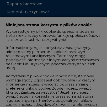
Raporty branżowe
Komentarze rynkowe
Zmiany kadrowe na rynku
Niniejsza strona korzysta z plików cookie
Wykorzystujemy pliki cookie do spersonalizowania
Studio CIRE
treści i reklam, aby oferować funkcje społecznościowe
i analizować ruch w naszej witrynie.
Rozmowy o energetyce
Informacje o tym, jak korzystasz z naszej witryny,
Gospodarka
udostępniamy partnerom społecznościowym,
Geopolityka
reklamowym i analitycznym. Partnerzy mogą
połączyć te informacje z innymi danymi otrzymanymi
LTE450
od Ciebie lub uzyskanymi podczas korzystania z ich
usług.
Korzystanie z plików cookie innych niż systemowe
Innowacje i AI
wymaga zgody. Zgoda jest dobrowolna i w każdym
momencie możesz ją wycofać poprzez zmianę
Telekomunikacja i IT
preferencji plików cookie. Zgodę możesz wyrazić,
Handel emisjami CO2
klikając „Zaakceptuj wszystkie". Jeżeli nie chcesz
wyrazić zgód na korzystanie przez administratora i
Wodór
jego zaufanych partnerów z opcjonalnych plików
cookie, możesz zdecydować o swoich preferencjach