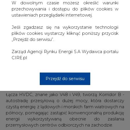
W dowolnym czasie możesz określić warunki
przechowywania i dostępu do plików cookies w
Zamówienia te są następstwem umowy rezerwacji mocy
ustawieniach przeglądarki internetowej.
produkcyjnych podpisanej we wrześniu 2023 roku, na
podstawie której firma Hitachi Energy została wybrana
Jeśli zgadzasz się na wykorzystanie technologii
jako preferowany dostawca czterech stacji
plików cookies wystarczy kliknąć poniższy przycisk
przekształtnikowych, jakie mają zostać zbudowane w
„Przejdź do serwisu”.
punktach przyłączenia do sieci w Heide, Wilhelmshaven,
Polsum i Hamm.
Zarząd Agencji Rynku Energii S.A Wydawca portalu
CIRE.pl
Wspomniana umowa rezerwacji mocy produkcyjnych
stanowi część strategii Hitachi Energy, umożliwiając jej
rezerwowanie i rozszerzanie zasobów wytwórczych oraz
zwiększanie zatrudnienia na potrzeby terminowej
Przejdź do serwisu
realizacji projektów.
Łącza HVDC, znane jako V48 i V49, tworzą Korridor B -
autostradę przesyłową o dużej mocy, która dostarczy
czystą energię z lądowych i morskich farm wiatrowych na
północy, pomagając zastąpić konwencjonalną produkcję
energii wykorzystywaną obecnie do zasilania
przemysłowych centrów odbiorczych na zachodzie.